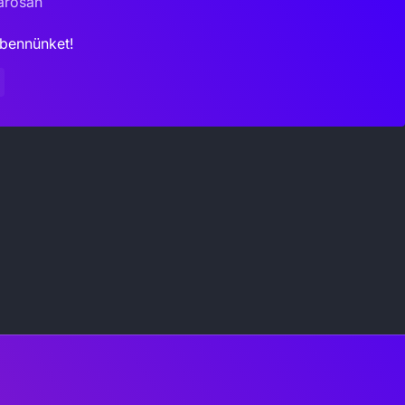
rosan
bennünket!
ebook
Instagram