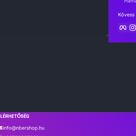
Hama
Kövess 
Fac
ELÉRHETŐSÉG
info@nbershop.hu