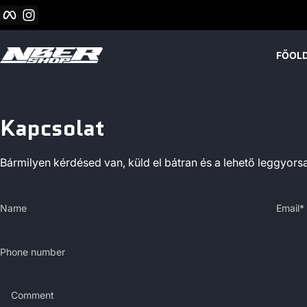
Facebook
Instagram
Skip to content
FŐOL
Kapcsolat
Bármilyen kérdésed van, küld el bátran és a lehető leggyor
Name
Email
*
Phone number
Comment