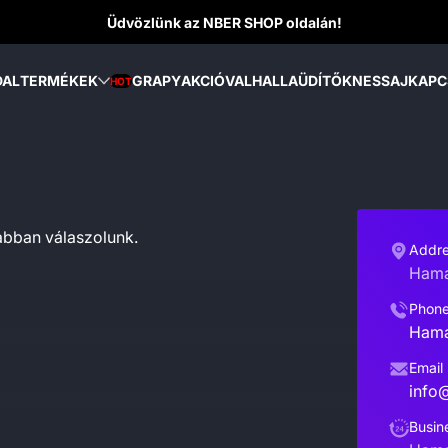
Üdvözlünk az NBER SHOP oldalán!
DAL
TERMÉKEK
GRAPY
AKCIÓ
VALHALLA
ÜDÍTŐK
NESSAJ
KAPC
HOT
sabban válaszolunk.
Addr
Hama
Phon
Hama
Email
info
Busin