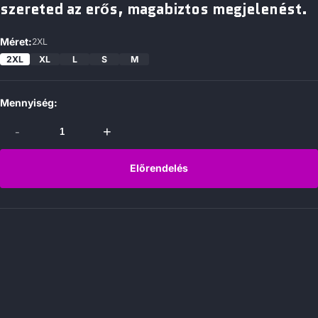
szereted az erős, magabiztos megjelenést.
Méret:
2XL
2XL
XL
L
S
M
Mennyiség:
-
+
Előrendelés