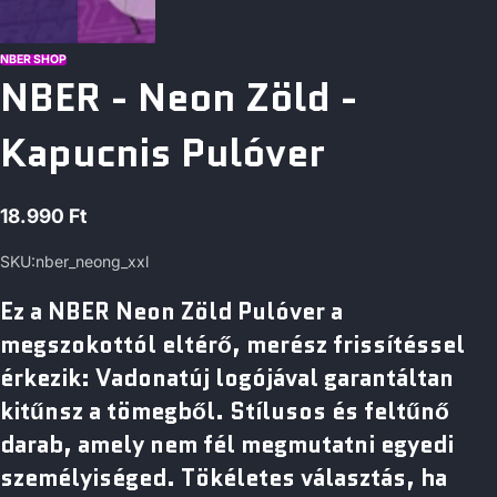
NBER SHOP
NBER - Neon Zöld -
Kapucnis Pulóver
18.990 Ft
Normál
ár
SKU:
nber_neong_xxl
Ez a NBER Neon Zöld Pulóver a
megszokottól eltérő, merész frissítéssel
érkezik: Vadonatúj logójával garantáltan
kitűnsz a tömegből. Stílusos és feltűnő
darab, amely nem fél megmutatni egyedi
személyiséged. Tökéletes választás, ha