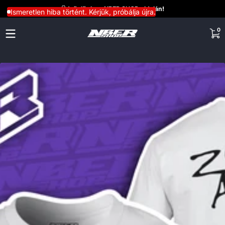
Üdvözlünk az NBER SHOP oldalán!
Ugrás a tartalomra
Ismeretlen hiba történt. Kérjük, próbálja újra.
0 
0