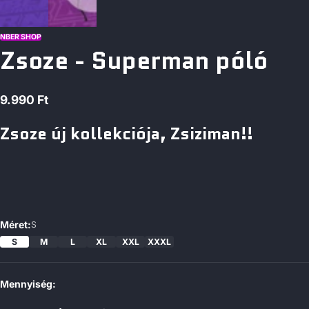
NBER SHOP
Zsoze - Superman póló
9.990 Ft
Normál
ár
Zsoze új kollekciója, Zsiziman!!
Méret:
S
S
M
L
XL
XXL
XXXL
Mennyiség: