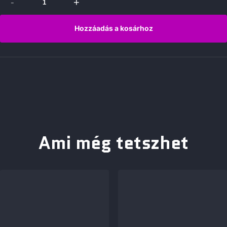
-
+
Hozzáadás a kosárhoz
Ami még tetszhet